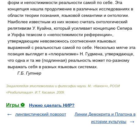
форм и непостижимости реальности самой по себе. Эта
концепция нашла продолжение в различных исследованиях в
области теории познания, языковой семантики и онтологии.
Наиболее известным из них можно считать онтологический
релятивизм У. Куайна, который усиливает концепцию Сепира
и Уорфа тезисом о «непостижимости референции»,
утверждающим невозможнось соотнесения языковых
выражений с реальностью самой по себе. Несколько мягче эта
позиция выглядит в «плюрализме» Н. Гудмена, утверждающе,
что одна и та же (подлинная) реальность может по-разному
выражать себя в разных языковых системах.
Г.Б. Гутнер
Энциклопедия эпистемологии и философии науки. М.: «Канон+», РООИ
«Реабилитация»
.
И.Т. Касавин
.
2009
.
Игры ⚽
Нужно сделать НИР?
лингвистический поворот
Линии Демокрита и Платона в
истории культуры