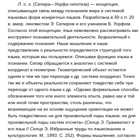
Л. о. г.
(Сепира—Уорфа гипотеза) — концепция,
описывающая связь между познанием мира и системой
языковых форм конкретных языков. Разработана в 30-х гг. 20
в. амер. лингвистом Э. Сепиром и его учеником Б. Уорфом.
Согласно этой концепции, язык невозможно рассматривать как
инструмент познавательной деятельности, безразличный к
содержанию познания. Наше мышление и наше
представление о реальности определяется структурой того
языка, которым мы пользуемся. Описывая функцию языка в
познании, Сепир обращается к аналогии с системой
координат в геометрии. Геометрический объект остается
одним и тем же при переходе к др. системе координат. Точно
так же и объекты реальности сохраняют тождество себе при
переходе от одного языка к др. «Однако формальные способы
обозначения того или иного элемента опыта, равно как и той
или иной точки пространства, столь различны, что
возникающее на их основе ощущение ориентации не может
быть тождественно ни для произвольной пары языков, ни для
произвольной пары систем отсчета»
(Сепир Э.
Грамматист и
его язык //
Сепир
Э. Избранные труды по языкознанию и
культурологии. М., 1993. С. 252). Формы мышления, согласно