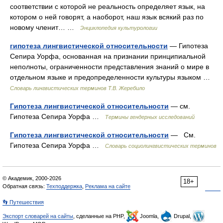
соответствии с которой не реальность определяет язык, на
котором о ней говорят, а наоборот, наш язык всякий раз по
новому членит… …
Энциклопедия культурологии
гипотеза лингвистической относительности
— Гипотеза
Сепира Уорфа, основанная на признании принципиальной
неполноты, ограниченности представления знаний о мире в
отдельном языке и предопределенности культуры языком …
Словарь лингвистических терминов Т.В. Жеребило
Гипотеза лингвистической относительности
— см.
Гипотеза Сепира Уорфа …
Термины гендерных исследований
Гипотеза лингвистической относительности
— См.
Гипотеза Сепира Уорфа …
Словарь социолингвистических терминов
© Академик, 2000-2026
18+
Обратная связь:
Техподдержка
,
Реклама на сайте
👣 Путешествия
Экспорт словарей на сайты
, сделанные на PHP,
Joomla,
Drupal,