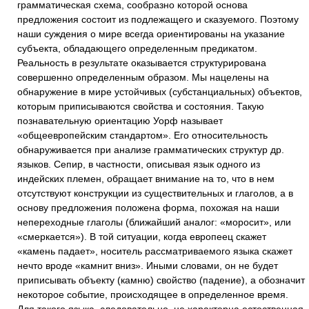
грамматическая схема, сообразно которой основа
предложения состоит из подлежащего и сказуемого. Поэтому
наши суждения о мире всегда ориентированы на указание
субъекта, обладающего определенным предикатом.
Реальность в результате оказывается структурирована
совершенно определенным образом. Мы нацелены на
обнаружение в мире устойчивых (субстанциальных) объектов,
которым приписываются свойства и состояния. Такую
познавательную ориентацию Уорф называет
«общеевропейским стандартом». Его относительность
обнаруживается при анализе грамматических структур др.
языков. Сепир, в частности, описывая язык одного из
индейских племен, обращает внимание на то, что в нем
отсутствуют конструкции из существительных и глаголов, а в
основу предложения положена форма, похожая на наши
непереходные глаголы (ближайший аналог: «моросит», или
«смеркается»). В той ситуации, когда европеец скажет
«камень падает», носитель рассматриваемого языка скажет
нечто вроде «камнит вниз». Иными словами, он не будет
приписывать объекту (камню) свойство (падение), а обозначит
некоторое событие, происходящее в определенное время.