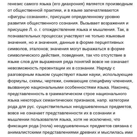
генезис самого языка (его диахрония) является производным
от общественной практики, и в языке запечатлеваются
«фигуры сознания», присущие определенному уровню
развития общественного сознания. Вызывает возражения и
присущее Л. о. г. отождествление языка и мышления. Так, в
познавательных процессах участвуют не только языковые
значения, но и значения, данные в форме перцептивных
символов, эталонов; значения могут выражаться в форме
символического действия, поведения, так что отсутствие в
языке слов для выражения ряда понятий вовсе не означает
невозможность презентации их в сознании. Наряду с
разговорным языком существуют языки науки, использующие
формулы, схемы, чертежи, снимающие специфику членения,
вызванную национальными особенностями языка. Наконец,
представленность в грамматическом строе национального
языка некоторых семантических признаков, напр. категории
рода для рус. существительных неодушевленных предметов,
вовсе не означает представленности их в сознании и
мышлении пользователя языка, хотя не исключено, что
фиксация рода (пола) неодушевленных предметов связана с
анималистскими представлениями древних и мыслилась ими