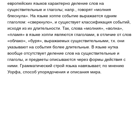
европейских языков характерно деление слов на
существительные и глаголы; напр., говорят «молния
блеснула». На языке хоппе событие выражается одним
глаголом: «сверкнуло», и существует классификация событий,
исходя из их длительности. Так, слова «молния», «волна»,
«пламя» в языке хоппи являются глаголами, в отличие от слов
«облако», «буря», выражаемых существительными, т.к. они
указывают на события более длительные. В языке нутка
вообще отсутствует деление слов на существительные и
глаголы, и предметы описываются через формы действия с
ними. Грамматический строй языка навязывает, по мнению
Уорфа, способ упорядочения и описания мира.