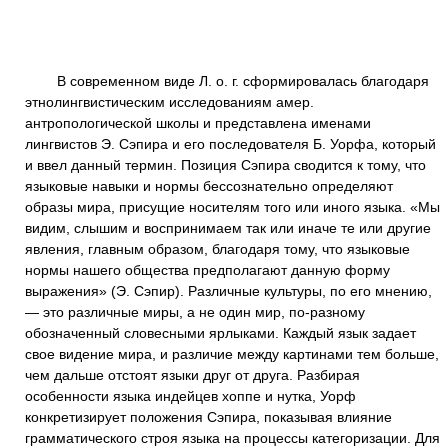
В современном виде Л. о. г. сформировалась благодаря
этнолингвистическим исследованиям амер.
антропологической школы и представлена именами
лингвистов Э. Сэпира и его последователя Б. Уорфа, который
и ввел данный термин. Позиция Сэпира сводится к тому, что
языковые навыки и нормы бессознательно определяют
образы мира, присущие носителям того или иного языка. «Мы
видим, слышим и воспринимаем так или иначе те или другие
явления, главным образом, благодаря тому, что языковые
нормы нашего общества предполагают данную форму
выражения» (Э. Сэпир). Различные культуры, по его мнению,
— это различные миры, а не один мир, по-разному
обозначенный словесными ярлыками. Каждый язык задает
свое видение мира, и различие между картинами тем больше,
чем дальше отстоят языки друг от друга. Разбирая
особенности языка индейцев хоппе и нутка, Уорф
конкретизирует положения Сэпира, показывая влияние
грамматического строя языка на процессы категоризации. Для